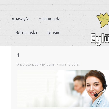
Anasayfa
Hakkımızda
Referanslar
iletişim
1
Uncategorized
By
admin
Mart 16, 2018