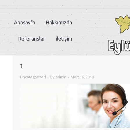
Anasayfa
Hakkımızda
Referanslar
iletişim
1
Uncategorized
By
admin
Mart 16, 2018