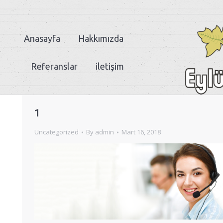
Anasayfa
Hakkımızda
Referanslar
iletişim
1
Uncategorized
By
admin
Mart 16, 2018