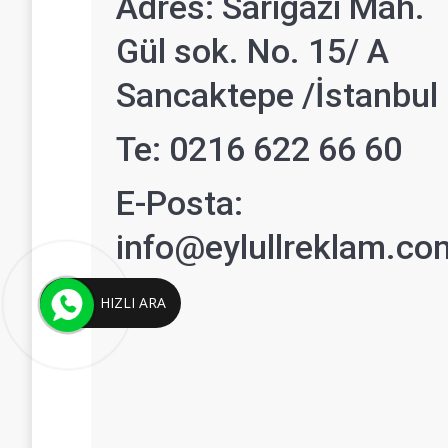
Adres: Sarıgazi Mah.
Gül sok. No. 15/ A
Sancaktepe /İstanbul
Te: 0216 622 66 60
E-Posta:
info@eylullreklam.co
HIZLI ARA