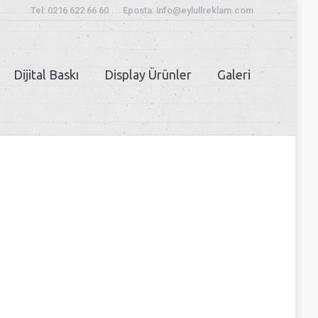
Tel: 0216 622 66 60
Eposta: info@eylullreklam.com
Dijital Baskı
Display Ürünler
Galeri