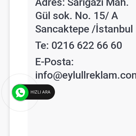
Adres: Sarıgazi Mah.
Gül sok. No. 15/ A
Sancaktepe /İstanbul
Te: 0216 622 66 60
E-Posta:
info@eylullreklam.co
HIZLI ARA