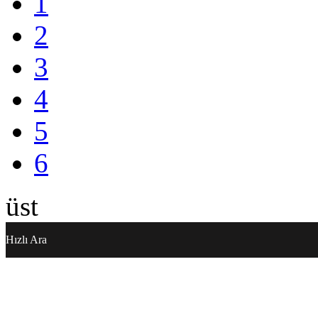
1
2
3
4
5
6
üst
Hızlı Ara