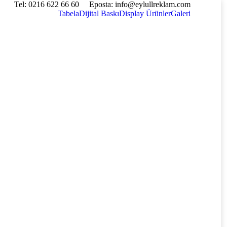
Tel: 0216 622 66 60
Eposta: info@eylullreklam.com
Tabela
Dijital Baskı
Display Ürünler
Galeri