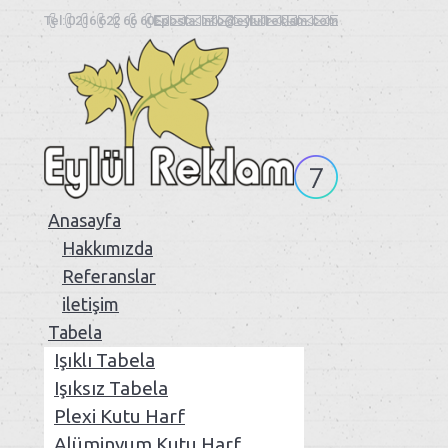
Tel: 0216 622 66 60
Eposta: info@eylullreklam.com
Anasayfa
Eylül Reklam
Sancaktepe Çekmeköy Tabela Reklam Hizmetleri
Hakkımızda
Referanslar
iletişim
Tabela
Işıklı Tabela
Işıksız Tabela
Plexi Kutu Harf
Alüminyum Kutu Harf