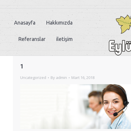
Anasayfa
Hakkımızda
Referanslar
iletişim
1
Uncategorized
By
admin
Mart 16, 2018