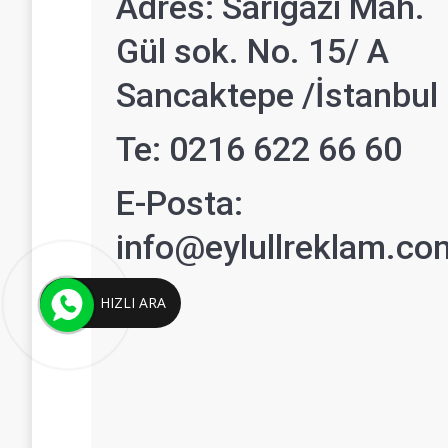
Adres: Sarıgazi Mah.
Gül sok. No. 15/ A
Sancaktepe /İstanbul
Te: 0216 622 66 60
E-Posta:
info@eylullreklam.co
HIZLI ARA