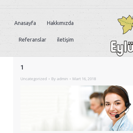
Anasayfa
Hakkımızda
Referanslar
iletişim
1
Uncategorized
By
admin
Mart 16, 2018