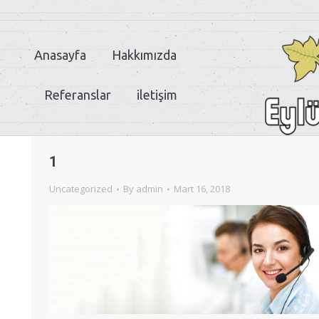
Anasayfa
Hakkımızda
Referanslar
iletişim
1
Uncategorized
By
admin
Mart 16, 2018