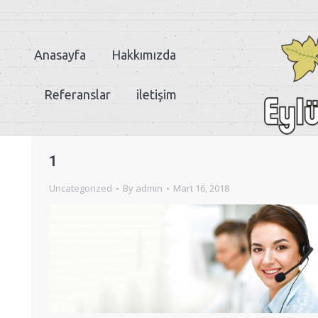
Anasayfa
Hakkımızda
Referanslar
iletişim
1
Uncategorized
By
admin
Mart 16, 2018