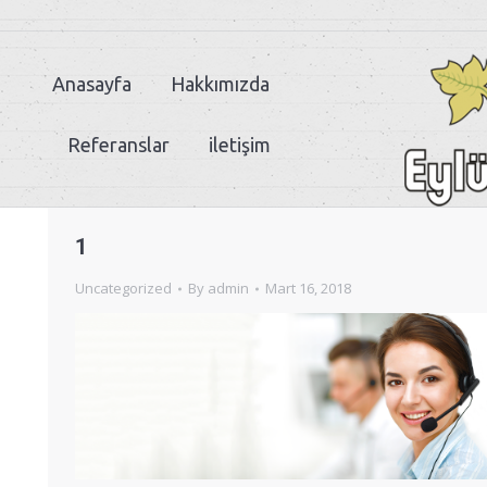
Anasayfa
Hakkımızda
Referanslar
iletişim
1
Uncategorized
By
admin
Mart 16, 2018